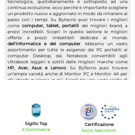
tecnologica, quotidianamente è sottoposto ad una
continua evoluzione, ecco perché è importante scegliere
un prodotto nuovo e aggiornato in modo da rimanere al
passo con i tempi. Su Bytecno puoi trovare i migliori
come
computer, tablet, portatili
dei migliori brand, a
prezzi incredibili. Scopri in questa sezione le migliori
offerte a prezzi imbattibili dedicate al mondo
dell'informatica e dei computer
. Abbiamo un vasto
assortimento per tutte le esigenze: dai PC portatili ai
computer Desktop, dai Notebook convertibili agli
Ultrabook leggeri e sottili delle migliori marche come
HP, Acer, Asus e Lenovo
. Su ByTecno puoi trovare
un’ampia varietà anche di Monitor PC e Monitor 4K per
chi chiede qualcosa in più. Scegli tra una vasta scelta di
Tablet
o di
Computer portatili
dedicati
all'intrattenimento o al lavoro. Un pc deve poi essere
affiancato da accessori e periferiche: prezzi bassi anche
su stampanti fotografiche, scanner e multifunzione.
Non solo computer, anche tablet e accessori vari
Sigillo Top
Se sei alla ricerca di un dispositivo ancora più comodo
Certificazione
E-Commerce
e leggero da portare ovunque proprio come uno
Socio Netcomm